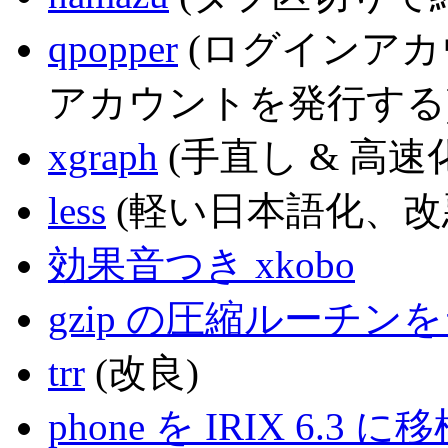
qpopper
(ログインア
アカウントを発行する
xgraph
(手直し & 高速化 
less
(軽い日本語化、改
効果音つき xkobo
gzip の圧縮ルーチ
trr
(改良)
phone を IRIX 6.3 に